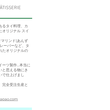
ÂTISSERIE
あるタイ料理、カ
たオリジナル スイ
タマリンド(あんず
フレーバーなど、タ
れたオリジナルの
イーツ製作…本当に
いと思える物にき
いで仕上げまし
、完全受注生産と
egapao.com