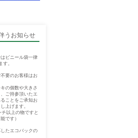
に伴うお知らせ
ではビニール袋一律
ます。
ご不要のお客様はお
ーキの個数や大きさ
り、ご持参頂いたエ
あることをご承知お
申し上げます。
ンチ以上の物ですと
可能です）
応したエコバックの