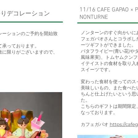
11/16
CAFE GAPAO ×
P
まつりデコレーション
NONTURNE
ノンターンのすぐ向かいに
レーションのご予約を開始致
フェガパオさんとコラボし
ーツギフトができました。
て承っております。
バタフライピー(青い花)や
台数に限りがございますので、
風味果実)、トムヤムクン
。
イテイストの食材を取り入
スイーツです。
変わった食材を使ってのス
美味しいもの、また食べた
ちんと仕上げたいという思
た。
​こちらのギフトは期間限定
なっております。
​カフェガパオ
https://caf