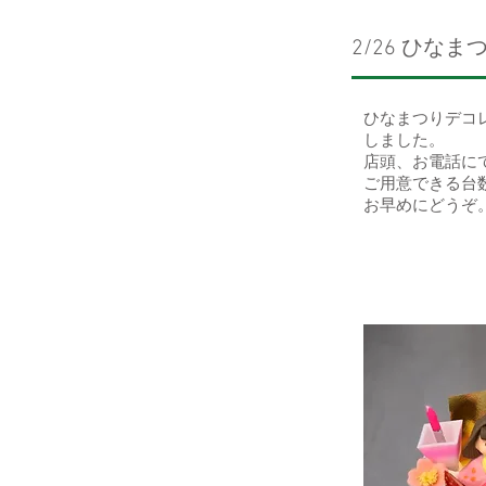
2/26 ひな
ひなまつりデコ
しました。
​店頭、お電話に
​ご用意できる
お早めにどうぞ