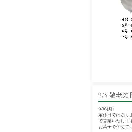
9/4 敬老の
9/16(月)
定休日ではあり
で営業いたしま
お菓子で伝えて