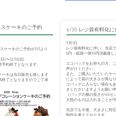
スマスケーキのご予約
6/30 レジ袋有料化
7月1日
レジ袋有料化に伴い、当店
スケーキのご予約が11/1より
5円・紙袋一律10円頂戴致し
日)〜12/13(日)
エコバックをお持ちの方、
第予約終了となります。
声がけください。
また、ご購入いただいたケ
ケーキは当日販売も致します
によって箱の大きさが異な
第終了となりますのでご了承
コバックに入らない場合も
きくださいますようお願い
（バッグの横の長さが45セ
大抵のものは入れることが
当店でも今後、大きさに対
制作を考えております。